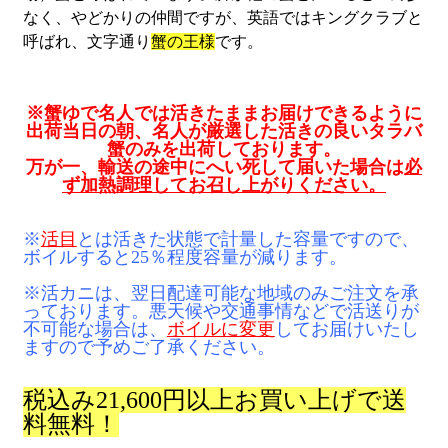
なく、やどかりの仲間ですが、英語ではキングクラブと
呼ばれ、文字通り
蟹の王様
です。
※蟹ゆで名人では活きたままお届けできるように
出荷当日の朝、名人が厳選した活きの良いタラバ
蟹のみを出荷しております。
万が一、輸送の途中にへい死して届いた場合は
必
ず加熱
調理してお召し上がりください。
※
活目
とは
活きた状態で計量した容量ですので、
ボイルすると25％程度容量が減ります。
※活カニは、翌日配達可能な地域のみご注文を承
っております。
悪天候や交通事情などで活送りが
不可能な場合は、
ボイルに変更
して
お届けいたし
ますので予めご了承ください。
税込み21,600円以上お買い上げで送
料無料！