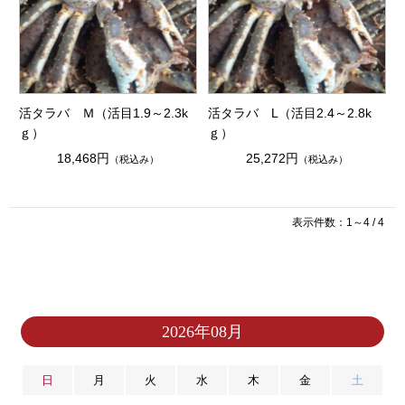
活タラバ Ｍ（活目1.9～2.3k
活タラバ L（活目2.4～2.8k
ｇ）
ｇ）
18,468円
25,272円
（税込み）
（税込み）
表示件数：1～4 / 4
2026年08月
日
月
火
水
木
金
土